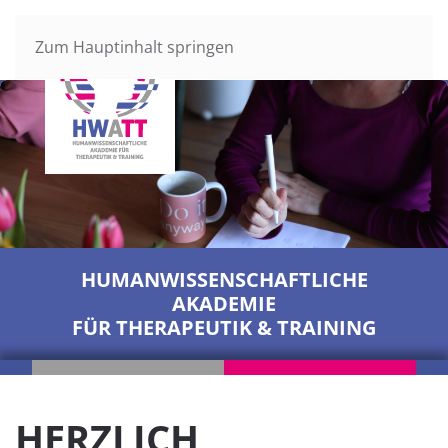
MENÜ
Zum Hauptinhalt springen
HUMANWISSENSCHAFTLICHE
AKADEMIE
FÜR THERAPEUTIK & TRAINING
HERZLICH